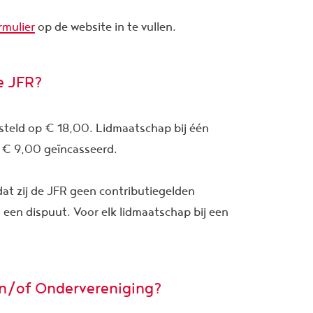
rmulier
op de website in te vullen.
e JFR?
gesteld op € 18,00. Lidmaatschap bij één
t € 9,00 geïncasseerd.
dat zij de JFR geen contributiegelden
an een dispuut. Voor elk lidmaatschap bij een
t en/of Ondervereniging?