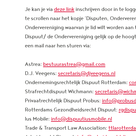
Je kan je via
deze link
inschrijven door in te lo
te scrollen naar het kopje ‘Disputen, Ondervere
Ondervereniging waarvan je lid wilt worden aan 
Dispuut/ de Ondervereniging gelijk op de hoogte
een mail naar hen sturen via:
Astrea:
bestuurastrea@gmail.com
D.J. Veegens:
secretaris@djveegens.nl
Ondernemingsrechtelijk Dispuut Rotterdam:
co
Strafrechtdispuut Wichmann:
secretaris@wich
Privaatrechtelijk Dispuut Probus:
info@probusd
Rotterdams Gezondheidsrecht Dispuut:
rgdisp
Ius Mobile:
info@dispuutiusmobile.nl
Trade & Transport Law Association:
ttlarotter