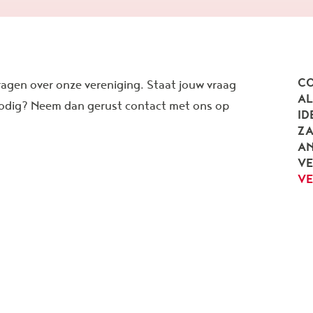
CO
ragen over onze vereniging. Staat jouw vraag
A
e nodig? Neem dan gerust contact met ons op
ID
ZA
AN
V
VE